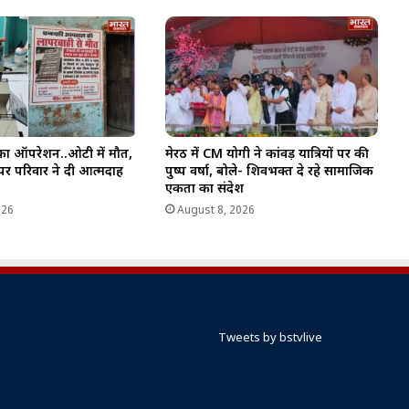
चर का ऑपरेशन..ओटी में मौत,
मेरठ में CM योगी ने कांवड़ यात्रियों पर की
पर परिवार ने दी आत्मदाह
पुष्प वर्षा, बोले- शिवभक्त दे रहे सामाजिक
एकता का संदेश
026
August 8, 2026
Tweets by bstvlive