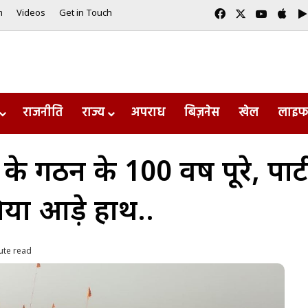
Facebook
X
YouTub
App
m
Videos
Get in Touch
राजनीति
राज्य
अपराध
बिज़नेस
खेल
लाइफ
ठन के 100 वर्ष पूरे, पार्टी
िया आड़े हाथ..
ute read