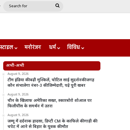
e
le
Google Play
Search
for
स्टाइल
मनोरंजन
धर्म
विविध
अभी-अभी
August 9, 2026
टीम इंडिया की बढ़ी मुश्किलें, चोटिल साई सुदर्शनकी जगह
कौन संभालेगा नंबर-3 की जिम्मेदारी, पढ़े पूरी खबर
August 9, 2026
चीन के खिलाफ अमेरिका सख्त, स्कारबोरो शोआल पर
फिलीपींस के समर्थन में उतरा
August 9, 2026
जम्मू में दर्दनाक हादसा, डिप्टी CM के काफिले की गाड़ी की
चपेट में आने से बिहार के युवक की मौत