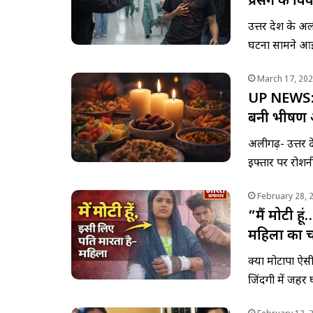
प्रसंग के वि
उत्तर प्रदेश क
घटना सामने आई 
March 17, 20
UP NEWS: इ
बनी भीषण 
अलीगढ़- उत्तर प
इफ्तार पर रोशन
February 28, 
”मैं मोटी ह
महिला का चौ
क्या मोटापा ऐ
जिंदगी में जह