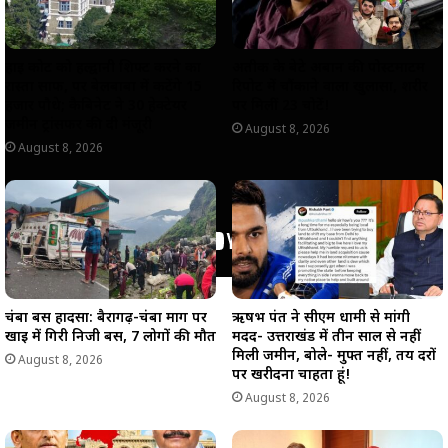
हाई कोर्ट को हल्द्वानी शिफ्ट करने का
अतीक के बेटे अबान की पोस्टमार्टम
रास्ता साफ, पर बेलबाबा में कटेंगे 15
रिपोर्ट में चौंकाने वाला खुलासा, शरीर
हजार पौधे; कैबिनेट ने 30 हेक्टेयर
पर मिलीं 23 चोटें!
जमीन ट्रांसफर की दी मंजूरी
August 8, 2026
August 8, 2026
चंबा बस हादसा: बैरागढ़-चंबा मार्ग पर
ऋषभ पंत ने सीएम धामी से मांगी
खाई में गिरी निजी बस, 7 लोगों की मौत
मदद- उत्तराखंड में तीन साल से नहीं
मिली जमीन, बोले- मुफ्त नहीं, तय दरों
August 8, 2026
पर खरीदना चाहता हूं!
August 8, 2026