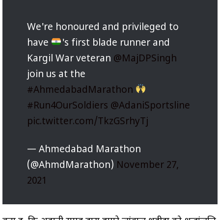
We're honoured and privileged to
have
's first blade runner and
Kargil War veteran
@MajDPSingh
join us at the
#AhmedabadMarathon
#Run4OurSoldiers
@AdaniSportsline
pic.twitter.com/TkzGSrhyTj
— Ahmedabad Marathon
(@AhmdMarathon)
November 27,
2021