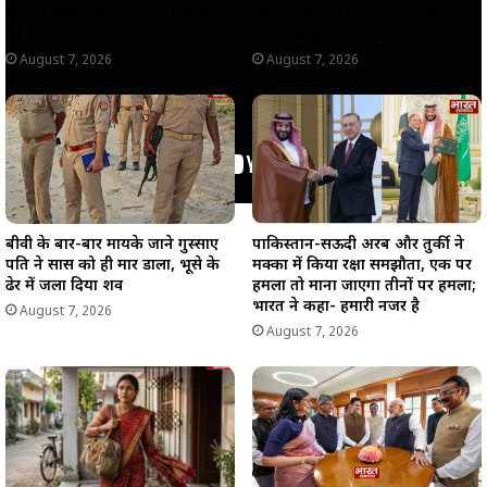
कानूनी प्रक्रियाओं का पालन कर की
क्रिकेटर इरफान पठान, फोटोशॉप
गई कार्रवाई
तस्वीर का हुआ था इस्तेमाल।
August 7, 2026
August 7, 2026
बीवी के बार-बार मायके जाने गुस्साए
पाकिस्तान-सऊदी अरब और तुर्की ने
पति ने सास को ही मार डाला, भूसे के
मक्का में किया रक्षा समझौता, एक पर
ढेर में जला दिया शव
हमला तो माना जाएगा तीनों पर हमला;
भारत ने कहा- हमारी नजर है
August 7, 2026
August 7, 2026