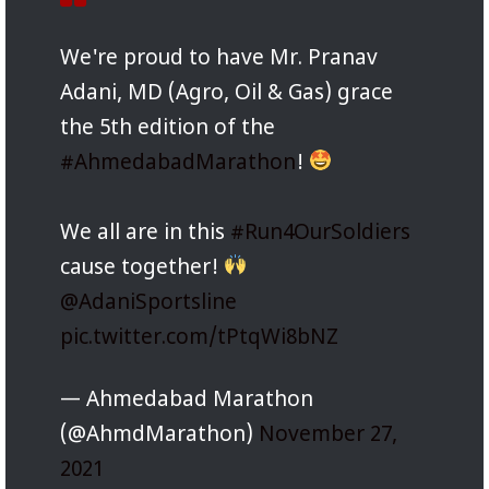
We're proud to have Mr. Pranav
Adani, MD (Agro, Oil & Gas) grace
the 5th edition of the
#AhmedabadMarathon
!
We all are in this
#Run4OurSoldiers
cause together!
@AdaniSportsline
pic.twitter.com/tPtqWi8bNZ
— Ahmedabad Marathon
(@AhmdMarathon)
November 27,
2021