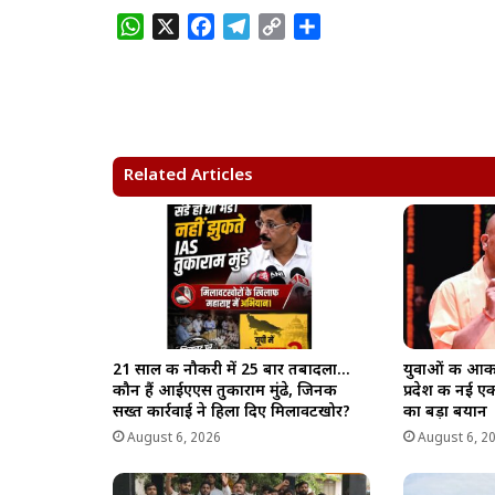
W
X
F
T
C
S
h
a
e
o
h
a
c
l
p
a
t
e
e
y
r
s
b
g
L
e
A
o
r
i
Related Articles
p
o
a
n
p
k
m
k
21 साल की नौकरी में 25 बार तबादला…
युवाओं की आका
कौन हैं आईएएस तुकाराम मुंढे, जिनकी
प्रदेश की नई ए
सख्त कार्रवाई ने हिला दिए मिलावटखोर?
का बड़ा बयान
August 6, 2026
August 6, 2