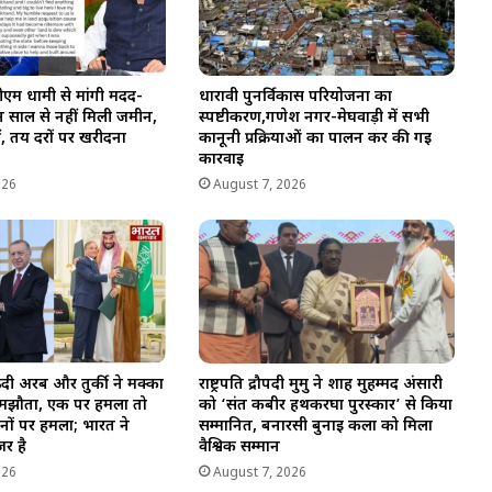
एम धामी से मांगी मदद-
धारावी पुनर्विकास परियोजना का
तीन साल से नहीं मिली जमीन,
स्पष्टीकरण,गणेश नगर-मेघवाड़ी में सभी
ीं, तय दरों पर खरीदना
कानूनी प्रक्रियाओं का पालन कर की गई
कार्रवाई
026
August 7, 2026
ी अरब और तुर्की ने मक्का
राष्ट्रपति द्रौपदी मुर्मु ने शाह मुहम्मद अंसारी
ा समझौता, एक पर हमला तो
को ‘संत कबीर हथकरघा पुरस्कार’ से किया
नों पर हमला; भारत ने
सम्मानित, बनारसी बुनाई कला को मिला
र है
वैश्विक सम्मान
026
August 7, 2026