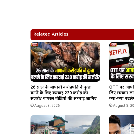
h
a
e
o
h
a
c
l
p
a
t
e
e
y
r
s
b
g
L
e
A
o
r
i
Related Articles
p
o
a
n
p
k
m
k
26 साल के जापानी करोड़पति ने कुत्ता
OTT पर आपत्त
बनने के लिए करवाई 220 करोड़ की
लिए सरकार ला
सर्जरी? वायरल वीडियो की सच्चाई जानिए
क्या-क्या बदले
August 8, 2026
August 8, 2