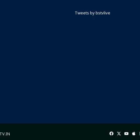
Tweets by bstvlive
Facebook
X
YouT
Ap
rTV.IN