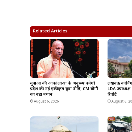
a
c
l
p
a
t
e
e
y
r
s
b
g
L
e
A
o
r
i
Related Articles
p
o
a
n
p
k
m
k
युवाओं की आकांक्षाओं के अनुरूप बनेगी
लखनऊ कोचिंग अग
प्रदेश की नई एकीकृत युवा नीति, CM योगी
LDA उपाध्यक्ष
का बड़ा बयान
रिपोर्ट
August 6, 2026
August 6, 2