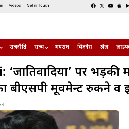
Facebook
X
YouTub
App
am
Videos
Get in Touch
राजनीति
राज्य
अपराध
बिज़नेस
खेल
लाइफ
‘जातिवादियों’ पर भड़की म
ा बीएसपी मूवमेन्ट रुकने व 
ead