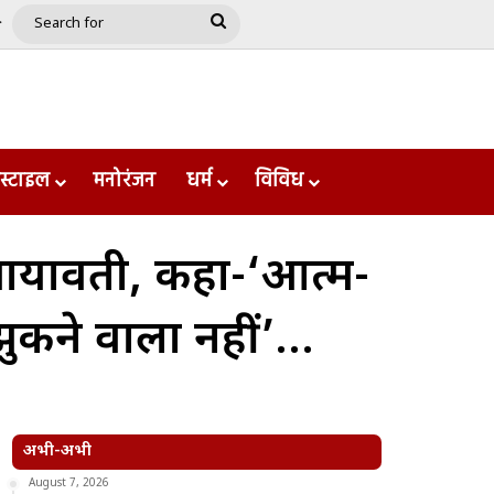
e
le
Google Play
Search
for
स्टाइल
मनोरंजन
धर्म
विविध
ायावती, कहा-‘आत्म-
झुकने वाला नहीं’…
अभी-अभी
August 7, 2026