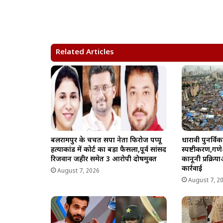
a
c
l
p
a
t
e
e
y
r
s
b
g
L
e
A
o
r
i
Related Articles
p
o
a
n
p
k
m
k
बलरामपुर के चर्चित सपा नेता फिरोज पप्पू
धारावी पुनर्व
हत्याकांड में कोर्ट का बड़ा फैसला,पूर्व सांसद
स्पष्टीकरण,गणे
रिजवान जहीर समेत 3 आरोपी दोषमुक्त
कानूनी प्रक्र
कार्रवाई
August 7, 2026
August 7, 2