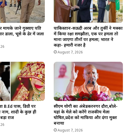
र मायके जाने गुस्साए पति
पाकिस्तान-सऊदी अरब और तुर्की ने मक्का
र डाला, भूसे के ढेर में जला
में किया रक्षा समझौता, एक पर हमला तो
माना जाएगा तीनों पर हमला; भारत ने
कहा- हमारी नजर है
026
August 7, 2026
 था B.Ed पास, डिग्री पर
सीएम योगी का अंबेडकरनगर दौरा,बोले-
 नाम, शादी के कुछ ही
यहां के मेले को करेंगे राजकीय मेला
 बड़ा राज
घोषित,प्रदेश को माफिया और दंगा मुक्त
बनाया
026
August 7, 2026