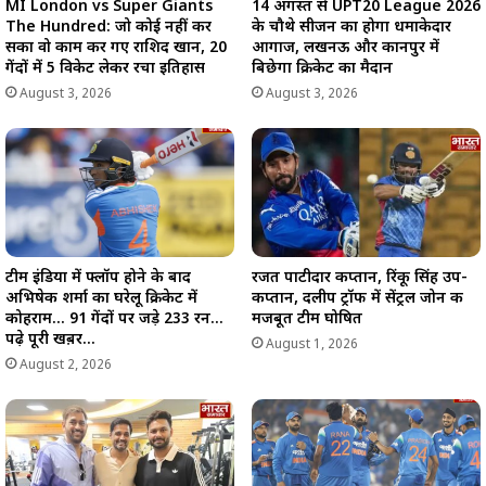
MI London vs Super Giants
14 अगस्त से UPT20 League 2026
The Hundred: जो कोई नहीं कर
के चौथे सीजन का होगा धमाकेदार
सका वो काम कर गए राशिद खान, 20
आगाज, लखनऊ और कानपुर में
गेंदों में 5 विकेट लेकर रचा इतिहास
बिछेगा क्रिकेट का मैदान
August 3, 2026
August 3, 2026
टीम इंडिया में फ्लॉप होने के बाद
रजत पाटीदार कप्तान, रिंकू सिंह उप-
अभिषेक शर्मा का घरेलू क्रिकेट में
कप्तान, दलीप ट्रॉफी में सेंट्रल जोन की
कोहराम… 91 गेंदों पर जड़े 233 रन…
मजबूत टीम घोषित
पढ़े पूरी खब़र…
August 1, 2026
August 2, 2026