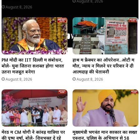
जलाभिषेक
August 8, 2026
August 8, 2026
PM मोदी का IIT दिल्ली में संबोधन,
हाथ में फ्रैक्चर का ऑपरेशन..ओटी में
बोले- युवा जितना सशक्त होगा भारत
मौत, न्याय न मिलने पर परिवार ने दी
उतना मजबूत बनेगा
आत्मदाह की चेतावनी
August 8, 2026
August 8, 2026
मेरठ में CM योगी ने कांवड़ यात्रियों पर
मुख्यमंत्री भगवंत मान सरकार का सख्त
की पुष्प वर्षा, बोले- शिवभक्त दे रहे
एक्शन, पुलिस के अभियान से 58