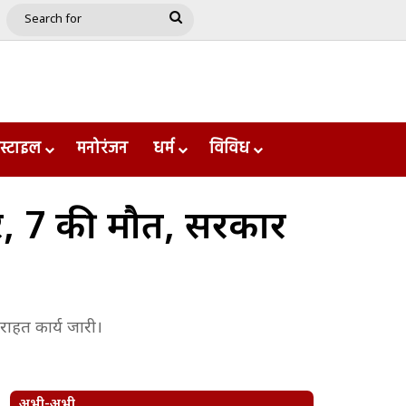
e
le
Google Play
Search
for
स्टाइल
मनोरंजन
धर्म
विविध
ार, 7 की मौत, सरकार
 राहत कार्य जारी।
अभी-अभी