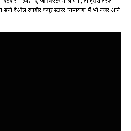
 ‘बटवारा 1947’ है, जो थिएटर में आएगी, तो दूसरी तरफ
ा सनी देओल रणबीर कपूर स्टारर ‘रामायण’ में भी नजर आने