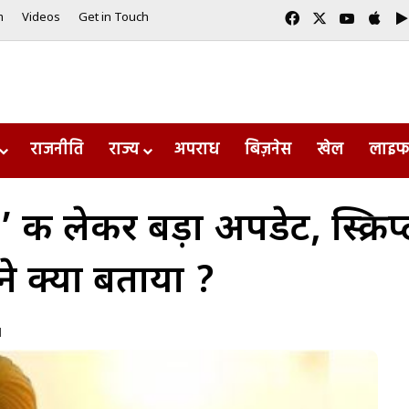
Facebook
X
YouTub
App
m
Videos
Get in Touch
राजनीति
राज्य
अपराध
बिज़नेस
खेल
लाइफ
की लेकर बड़ा अपडेट, स्क्रिप
ने क्या बताया ?
d