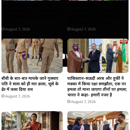
धारावी पुनर्विकास परियोजना का
पाकिस्तानी मीडिया द्वारा फैलाई गई
स्पष्टीकरण,गणेश नगर-मेघवाड़ी में सभी
फर्जी खबर पर बोले पूर्व भारतीय
कानूनी प्रक्रियाओं का पालन कर की
क्रिकेटर इरफान पठान, फोटोशॉप
गई कार्रवाई
तस्वीर का हुआ था इस्तेमाल।
August 7, 2026
August 7, 2026
बीवी के बार-बार मायके जाने गुस्साए
पाकिस्तान-सऊदी अरब और तुर्की ने
पति ने सास को ही मार डाला, भूसे के
मक्का में किया रक्षा समझौता, एक पर
ढेर में जला दिया शव
हमला तो माना जाएगा तीनों पर हमला;
भारत ने कहा- हमारी नजर है
August 7, 2026
August 7, 2026