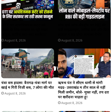
p
k
m
k
OTT पर आपत्तिजनक कंटेंट को
लोन वाले फोन-लैपटॉप पर RBI की
रोकने के लिए सरकार ला रही सख्त
बड़ी गाइडलाइन, जानिए कब और किन
कानून, जानिए क्या-क्या बदलेगा?
हालात में बंद होगा आपका गैजेट
August 8, 2026
August 8, 2026
चंबा बस हादसा: बैरागढ़-चंबा मार्ग पर
ऋषभ पंत ने सीएम धामी से मांगी
खाई में गिरी निजी बस, 7 लोगों की मौत
मदद- उत्तराखंड में तीन साल से नहीं
मिली जमीन, बोले- मुफ्त नहीं, तय दरों
August 8, 2026
पर खरीदना चाहता हूं!
August 8, 2026