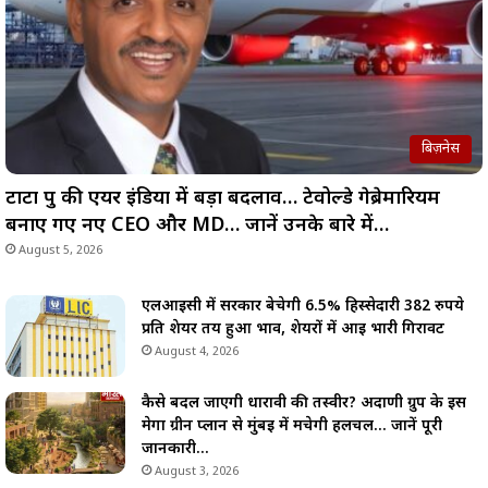
बिज़नेस
टाटा ग्रुप की एयर इंडिया में बड़ा बदलाव… टेवोल्डे गेब्रेमारियम
बनाए गए नए CEO और MD… जानें उनके बारे में…
August 5, 2026
एलआईसी में सरकार बेचेगी 6.5% हिस्सेदारी 382 रुपये
प्रति शेयर तय हुआ भाव, शेयरों में आई भारी गिरावट
August 4, 2026
कैसे बदल जाएगी धारावी की तस्वीर? अदाणी ग्रुप के इस
मेगा ग्रीन प्लान से मुंबई में मचेगी हलचल… जानें पूरी
जानकारी…
August 3, 2026