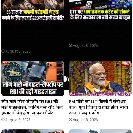
26 साल के जापानी करोड़पति ने कुत्ता
OTT पर आपत्तिजनक कंटेंट को
बनने के लिए करवाई 220 करोड़ की
रोकने के लिए सरकार ला रही सख्त
सर्जरी? वायरल वीडियो की सच्चाई
कानून, जानिए क्या-क्या बदलेगा?
जानिए
August 8, 2026
August 8, 2026
लोन वाले फोन-लैपटॉप पर RBI की
PM मोदी का IIT दिल्ली में संबोधन,
बड़ी गाइडलाइन, जानिए कब और किन
बोले- युवा जितना सशक्त होगा भारत
हालात में बंद होगा आपका गैजेट
उतना मजबूत बनेगा
August 8, 2026
August 8, 2026