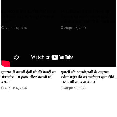
वर्ष 2022 में बिना चारदीवारी और फर्श
25 शादियां करने वाला निकला BJP
पर बैठकर पढ़ने को मजबूर थे 4 लाख
विधायक का समधी, प्रकरण सामने
विद्यार्थी
आने के बाद ज्ञान तिवारी ने तोड़ा रिश्ता
August 6, 2026
August 6, 2026
गुजरात में नकली देशी घी की फैक्ट्री का
युवाओं की आकांक्षाओं के अनुरूप
भंडाफोड़, 30 हजार लीटर नकली घी
बनेगी प्रदेश की नई एकीकृत युवा नीति,
बरामद
CM योगी का बड़ा बयान
August 6, 2026
August 6, 2026