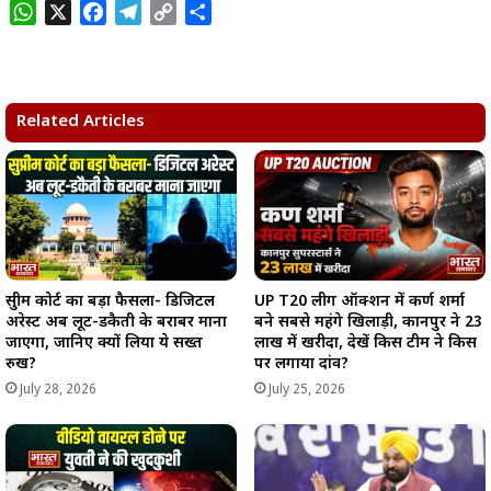
W
X
F
T
C
S
h
a
e
o
h
a
c
l
p
a
t
e
e
y
r
s
b
g
L
e
Related Articles
A
o
r
i
p
o
a
n
p
k
m
k
सुप्रीम कोर्ट का बड़ा फैसला- डिजिटल
UP T20 लीग ऑक्शन में कर्ण शर्मा
अरेस्ट अब लूट-डकैती के बराबर माना
बने सबसे महंगे खिलाड़ी, कानपुर ने 23
जाएगा, जानिए क्यों लिया ये सख्त
लाख में खरीदा, देखें किस टीम ने किस
रुख?
पर लगाया दांव?
July 28, 2026
July 25, 2026