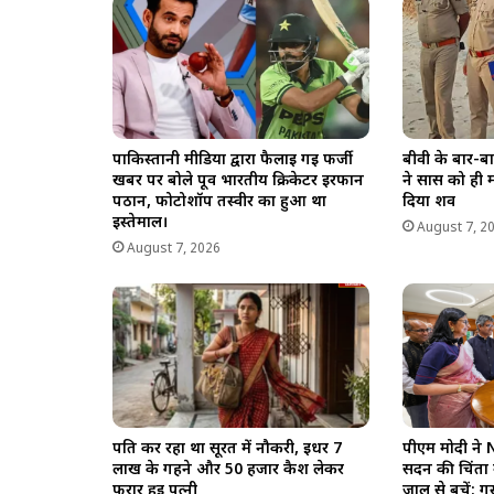
p
k
m
k
पाकिस्तानी मीडिया द्वारा फैलाई गई फर्जी
बीवी के बार-बा
खबर पर बोले पूर्व भारतीय क्रिकेटर इरफान
ने सास को ही मा
पठान, फोटोशॉप तस्वीर का हुआ था
दिया शव
इस्तेमाल।
August 7, 2
August 7, 2026
पति कर रहा था सूरत में नौकरी, इधर 7
पीएम मोदी ने 
लाख के गहने और 50 हजार कैश लेकर
सदन की चिंता ब
फरार हुई पत्नी
जाल से बचें; गु