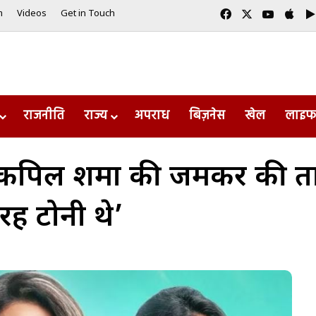
Facebook
X
YouTub
App
m
Videos
Get in Touch
राजनीति
राज्य
अपराध
बिज़नेस
खेल
लाइफ
 कपिल शर्मा की जमकर की तारी
रह टोनी थे’