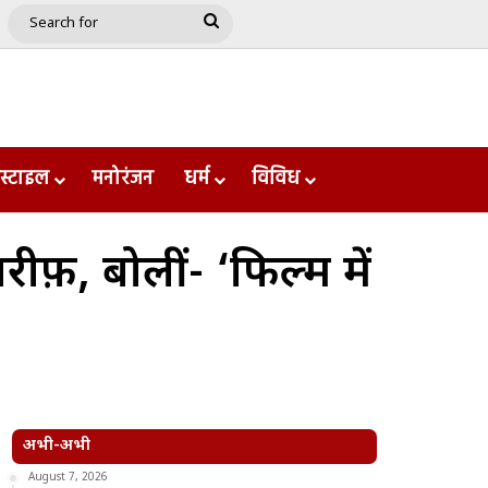
e
le
Google Play
Search
for
स्टाइल
मनोरंजन
धर्म
विविध
फ़, बोलीं- ‘फिल्म में
अभी-अभी
August 7, 2026