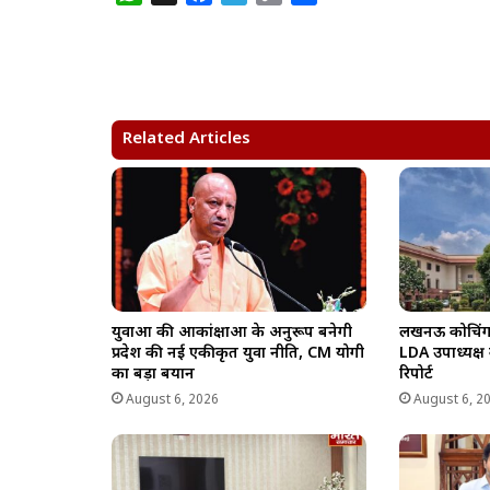
h
a
e
o
h
a
c
l
p
a
t
e
e
y
r
s
b
g
L
e
A
o
r
i
Related Articles
p
o
a
n
p
k
m
k
युवाओं की आकांक्षाओं के अनुरूप बनेगी
लखनऊ कोचिंग अग
प्रदेश की नई एकीकृत युवा नीति, CM योगी
LDA उपाध्यक्ष
का बड़ा बयान
रिपोर्ट
August 6, 2026
August 6, 2