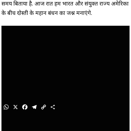
समय बिताया है. आज रात हम भारत और संयुक्त राज्य अमेरिका
के बीच दोस्ती के महान बंधन का जश्न मनाएंगे.
W
X
F
T
C
S
h
a
e
o
h
a
c
l
p
a
t
e
e
y
r