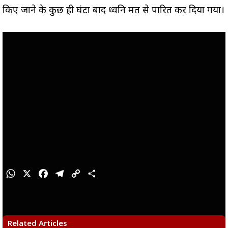
किए जाने के कुछ ही घंटों बाद ध्वनि मत से पारित कर दिया गया।
W
X
F
T
C
S
h
a
e
o
h
a
c
l
p
a
t
e
e
y
r
s
b
g
L
e
Related Articles