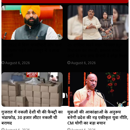
A
o
r
i
p
o
a
n
p
k
m
k
वर्ष 2022 में बिना चारदीवारी और फर्श
25 शादियां करने वाला निकला BJP
पर बैठकर पढ़ने को मजबूर थे 4 लाख
विधायक का समधी, प्रकरण सामने
विद्यार्थी
आने के बाद ज्ञान तिवारी ने तोड़ा रिश्ता
August 6, 2026
August 6, 2026
गुजरात में नकली देशी घी की फैक्ट्री का
युवाओं की आकांक्षाओं के अनुरूप
भंडाफोड़, 30 हजार लीटर नकली घी
बनेगी प्रदेश की नई एकीकृत युवा नीति,
बरामद
CM योगी का बड़ा बयान