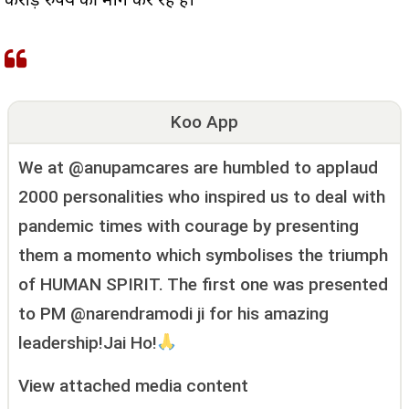
करोड़ रुपये की माँग कर रहे है।
Koo App
We at @anupamcares are humbled to applaud
2000 personalities who inspired us to deal with
pandemic times with courage by presenting
them a momento which symbolises the triumph
of HUMAN SPIRIT. The first one was presented
to PM @narendramodi ji for his amazing
leadership!Jai Ho!
View attached media content