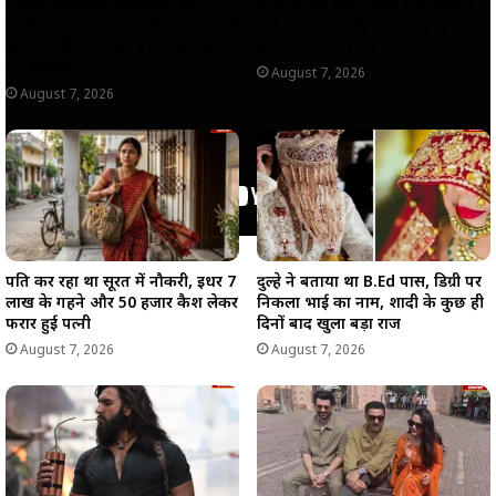
धारावी पुनर्विकास परियोजना का
बीवी के बार-बार मायके जाने गुस्साए
स्पष्टीकरण,गणेश नगर-मेघवाड़ी में सभी
पति ने सास को ही मार डाला, भूसे के
कानूनी प्रक्रियाओं का पालन कर की
ढेर में जला दिया शव
गई कार्रवाई
August 7, 2026
August 7, 2026
पति कर रहा था सूरत में नौकरी, इधर 7
दुल्हे ने बताया था B.Ed पास, डिग्री पर
लाख के गहने और 50 हजार कैश लेकर
निकला भाई का नाम, शादी के कुछ ही
फरार हुई पत्नी
दिनों बाद खुला बड़ा राज
August 7, 2026
August 7, 2026