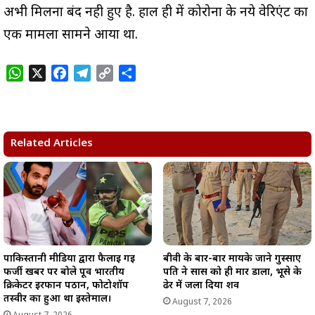
अभी मिलना बंद नही हुए है. हाल ही में कोरोना के नये वेरिएंट का
एक मामला सामने आया था.
W
X
F
T
C
S
h
a
e
o
h
a
c
l
p
a
t
e
e
y
r
s
b
g
L
e
Related Articles
A
o
r
i
p
o
a
n
p
k
m
k
पाकिस्तानी मीडिया द्वारा फैलाई गई
बीवी के बार-बार मायके जाने गुस्साए
फर्जी खबर पर बोले पूर्व भारतीय
पति ने सास को ही मार डाला, भूसे के
क्रिकेटर इरफान पठान, फोटोशॉप
ढेर में जला दिया शव
तस्वीर का हुआ था इस्तेमाल।
August 7, 2026