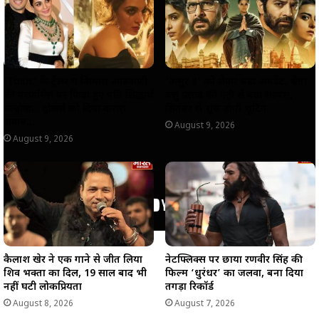
p
k
m
k
‘Toxic’ के ट्रेलर में कियारा आडवाणी
‘असुर 3’ को लेकर बड़ा अपडेट, श्वेता
की परफॉर्मेंस पर फिदा हुए पति सिद्धार्थ
बसु प्रसाद की एंट्री से बढ़ा सस्पेंस,
मल्होत्रा… ट्रोलर्स को दिया करारा
सितंबर से शुरू होगी शूटिंग
जवाब…
August 9, 2026
August 9, 2026
कैलाश खेर ने एक गाने से जीत लिया
नेटफ्लिक्स पर छाया रणवीर सिंह की
शिव भक्तों का दिल, 19 साल बाद भी
फिल्म ‘धुरंधर’ का जलवा, बना दिया
नहीं घटी लोकप्रियता
तगड़ा रिकॉर्ड
August 8, 2026
August 7, 2026