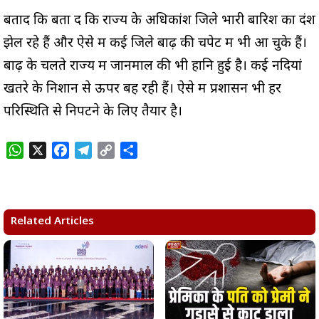
बतादें कि बता दें कि राज्य के अधिकांश जिले भारी बारिश का दंश
झेल रहे हैं और ऐसे में कई जिले बाढ़ की चपेट में भी आ चुके हैं।
बाढ़ के चलते राज्य में जानमाल की भी हानि हुई है। कई नदियां
खतरे के निशान से ऊपर बह रही हैं। ऐसे में प्रशासन भी हर
परिस्थिति से निपटने के लिए तैयार है।
W
X
F
T
C
S
h
a
e
o
h
a
c
l
p
a
t
e
e
y
r
s
b
g
L
e
Related Articles
A
o
r
i
p
o
a
n
p
k
m
k