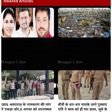
s
b
g
L
e
Related Articles
A
o
r
i
p
o
a
n
p
k
m
k
बलरामपुर के चर्चित सपा नेता फिरोज
धारावी पुनर्विकास परियोजना का
पप्पू हत्याकांड में कोर्ट का बड़ा
स्पष्टीकरण,गणेश नगर-मेघवाड़ी में सभी
फैसला,पूर्व सांसद रिजवान जहीर समेत
कानूनी प्रक्रियाओं का पालन कर की
3 आरोपी दोषमुक्त
गई कार्रवाई
August 7, 2026
August 7, 2026
SRN अस्पताल के नामकरण की मांग
बीवी के बार-बार मायके जाने गुस्साए
ने पकड़ा जोर,8 अगस्त को धरनास्थल
पति ने सास को ही मार डाला, भूसे के