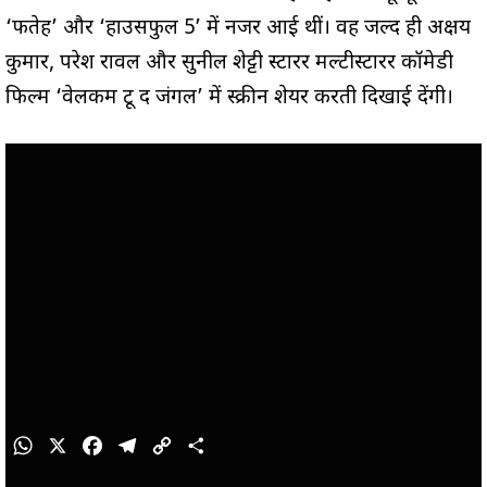
‘फतेह’ और ‘हाउसफुल 5’ में नजर आई थीं। वह जल्द ही अक्षय
कुमार, परेश रावल और सुनील शेट्टी स्टारर मल्टीस्टारर कॉमेडी
फिल्म ‘वेलकम टू द जंगल’ में स्क्रीन शेयर करती दिखाई देंगी।
W
X
F
T
C
S
h
a
e
o
h