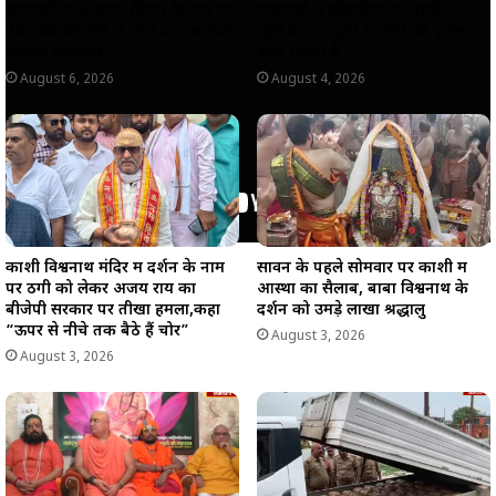
वाराणसी में भोजपुरी फिल्म के नाम पर
वाराणसी में व्हीलचेयर पर पहुंचे
78 लाख की ठगी, 4 साल बाद आरोपी
लुटेरे,कहा- ”यूपी में योगी की पुलिस
जसवंत गिरफ्तार
बहुत मारती है…”
August 6, 2026
August 4, 2026
काशी विश्वनाथ मंदिर में दर्शन के नाम
सावन के पहले सोमवार पर काशी में
पर ठगी को लेकर अजय राय का
आस्था का सैलाब, बाबा विश्वनाथ के
बीजेपी सरकार पर तीखा हमला,कहा
दर्शन को उमड़े लाखों श्रद्धालु
“ऊपर से नीचे तक बैठे हैं चोर”
August 3, 2026
August 3, 2026