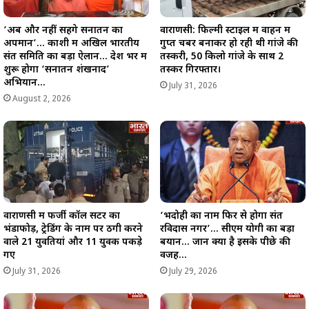
‘अब और नहीं सहेंगे सनातन का
वाराणसी: फिल्मी स्टाइल में वाहन में
अपमान’… काशी में अखिल भारतीय
गुप्त चेंबर बनाकर हो रही थी गांजे की
संत समिति का बड़ा ऐलान… देश भर में
तस्करी, 50 किलो गांजे के साथ 2
शुरू होगा ‘सनातन शंखनाद’
तस्कर गिरफ्तार।
अभियान…
July 31, 2026
August 2, 2026
वाराणसी में फर्जी कॉल सेंटर का
‘भदोही का नाम फिर से होगा संत
भंडाफोड़, ट्रेडिंग के नाम पर ठगी करने
रविदास नगर’… सीएम योगी का बड़ा
वाले 21 युवतियां और 11 युवक पकड़े
बयान… जानें क्या है इसके पीछे की
गए
वजह…
July 31, 2026
July 29, 2026