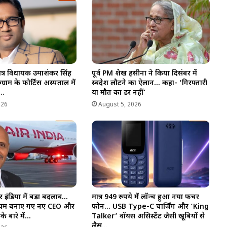
त्र विधायक उमाशंकर सिंह
पूर्व PM शेख हसीना ने किया दिसंबर में
्राम के फोर्टिस अस्पताल में
स्वदेश लौटने का ऐलान… कहा- ‘गिरफ्तारी
स…
या मौत का डर नहीं’
026
August 5, 2026
यर इंडिया में बड़ा बदलाव…
मात्र 949 रुपये में लॉन्च हुआ नया फीचर
ेमारियम बनाए गए नए CEO और
फोन… USB Type-C चार्जिंग और ‘King
े बारे में…
Talker’ वॉयस असिस्टेंट जैसी खूबियों से
लैस…