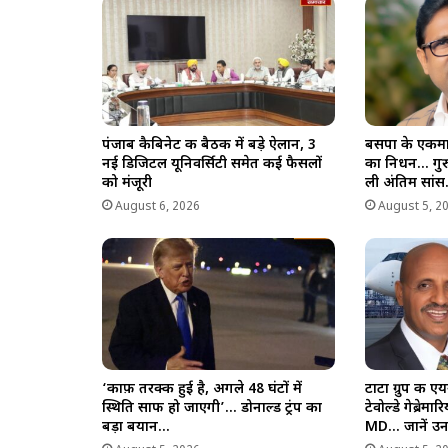
p
k
m
k
पंजाब कैबिनेट की बैठक में बड़े ऐलान, 3
बसपा के एकमा
नई डिजिटल यूनिवर्सिटी समेत कई फैसलों
का निधन… गुरुग
को मंजूरी
ली अंतिम सां
August 6, 2026
August 5, 2
‘काफ़ी तरक्की हुई है, अगले 48 घंटों में
टाटा ग्रुप की ए
स्थिति साफ हो जाएगी’… डोनाल्ड ट्रंप का
टेवोल्डे गेब्र
बड़ा बयान…
MD… जानें उनक