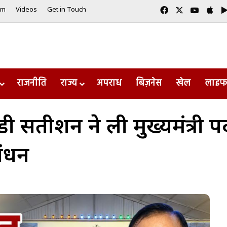
Facebook
X
YouTub
App
am
Videos
Get in Touch
राजनीति
राज्य
अपराध
बिज़नेस
खेल
लाइफ
ा वीडी सतीशन ने ली मुख्यमंत
बंधन