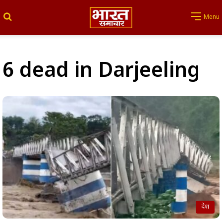
Search for
Menu
6 dead in Darjeeling
देश