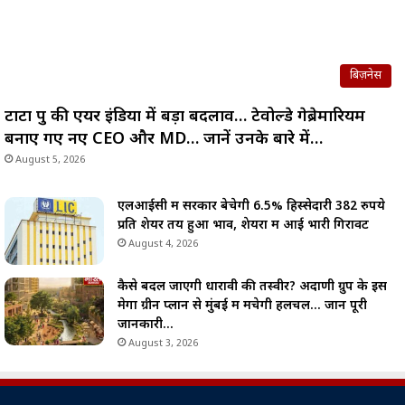
बिज़नेस
टाटा ग्रुप की एयर इंडिया में बड़ा बदलाव… टेवोल्डे गेब्रेमारियम
बनाए गए नए CEO और MD… जानें उनके बारे में…
August 5, 2026
एलआईसी में सरकार बेचेगी 6.5% हिस्सेदारी 382 रुपये
प्रति शेयर तय हुआ भाव, शेयरों में आई भारी गिरावट
August 4, 2026
कैसे बदल जाएगी धारावी की तस्वीर? अदाणी ग्रुप के इस
मेगा ग्रीन प्लान से मुंबई में मचेगी हलचल… जानें पूरी
जानकारी…
August 3, 2026