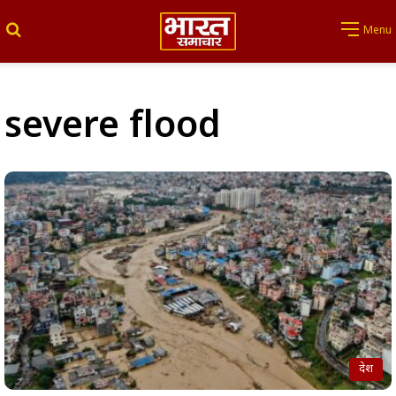
Search for
Menu
severe flood
देश