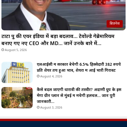
बिज़नेस
टाटा ग्रुप की एयर इंडिया में बड़ा बदलाव… टेवोल्डे गेब्रेमारियम
बनाए गए नए CEO और MD… जानें उनके बारे में…
August 5, 2026
एलआईसी में सरकार बेचेगी 6.5% हिस्सेदारी 382 रुपये
प्रति शेयर तय हुआ भाव, शेयरों में आई भारी गिरावट
August 4, 2026
कैसे बदल जाएगी धारावी की तस्वीर? अदाणी ग्रुप के इस
मेगा ग्रीन प्लान से मुंबई में मचेगी हलचल… जानें पूरी
जानकारी…
August 3, 2026