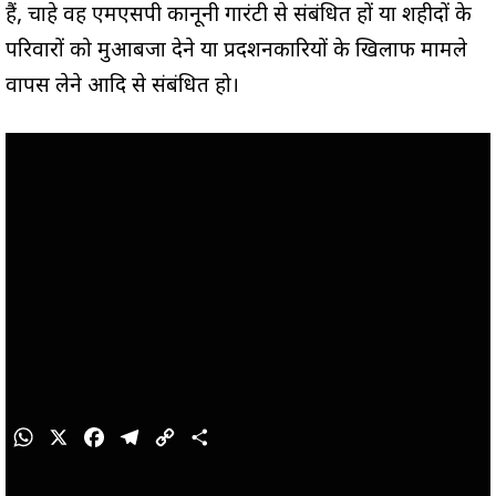
हैं, चाहे वह एमएसपी कानूनी गारंटी से संबंधित हों या शहीदों के
परिवारों को मुआबजा देने या प्रदर्शनकारियों के खिलाफ मामले
वापस लेने आदि से संबंधित हो।
W
X
F
T
C
S
h
a
e
o
h
a
c
l
p
a