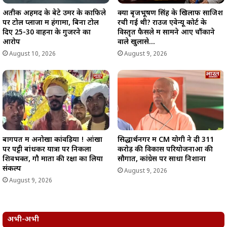
अतीक अहमद के बेटे उमर के काफिले
क्या बृजभूषण सिंह के खिलाफ साजिश
पर टोल प्लाजा में हंगामा, बिना टोल
रची गई थी? राउज एवेन्यू कोर्ट के
दिए 25-30 वाहनों के गुजरने का
विस्तृत फैसले में सामने आए चौंकाने
आरोप
वाले खुलासे…
August 10, 2026
August 9, 2026
बागपत में अनोखा कांवड़िया ! आंखों
सिद्धार्थनगर में CM योगी ने दी 311
पर पट्टी बांधकर यात्रा पर निकला
करोड़ की विकास परियोजनाओं की
शिवभक्त, गौ माता की रक्षा का लिया
सौगात, कांग्रेस पर साधा निशाना
संकल्प
August 9, 2026
August 9, 2026
अभी-अभी