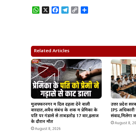
W
X
F
T
C
S
h
a
e
o
h
a
c
l
p
a
t
e
e
y
r
s
b
g
L
e
A
o
r
i
Related Articles
p
o
a
n
p
k
m
k
मुजफ्फरनगर में दिल दहला देने वाली
उत्तर प्रदेश 
वारदात,अवैध संबंध के शक में प्रेमिका के
IPS अधिकारी स्कू
पति पर गंडासे से ताबड़तोड़ 17 वार,इलाज
संवाद,मिलेगा 
के दौरान मौत
August 8, 2
August 8, 2026