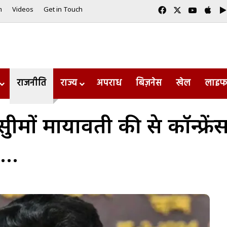
Facebook
X
YouTub
App
m
Videos
Get in Touch
राजनीति
राज्य
अपराध
बिज़नेस
खेल
लाइफ
ं मायावती की प्रेस कॉन्फ्रेंस
ब…