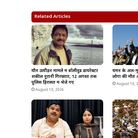
s
b
g
L
e
A
o
r
i
Related Articles
p
o
a
n
p
k
m
k
यौन उत्पीड़न मामले में बॉलीवुड डायरेक्टर
यमन के अल-मु
शकील नूरानी गिरफ्तार, 12 अगस्त तक
लोगों की मौत
पुलिस हिरासत में भेजे गए
August 10, 
August 10, 2026