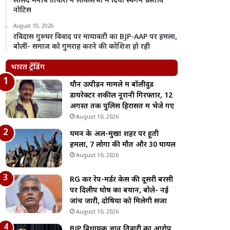
सांसद मनीष तिवारी ने लोकसभा में दिया स्थगन प्रस्ताव
नोटिस
August 10, 2026
रविदास गुरुघर विवाद पर मायावती का BJP-AAP पर हमला,
बोलीं- समाज को गुमराह करने की कोशिश हो रही
भारत ट्रेंडिंग
यौन उत्पीड़न मामले में बॉलीवुड
डायरेक्टर शकील नूरानी गिरफ्तार, 12
अगस्त तक पुलिस हिरासत में भेजे गए
August 10, 2026
यमन के अल-मुखा शहर पर हूती
हमला, 7 लोगों की मौत और 30 घायल
August 10, 2026
RG कर रेप-मर्डर केस की दूसरी बरसी
पर दिलीप घोष का बयान, बोले- नई
जांच जारी, दोषियों को मिलेगी सजा
August 10, 2026
BJP विधायक ज्ञान तिवारी का आरोप,