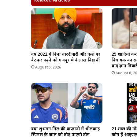
Related Articles
p
o
a
n
p
k
m
k
वर्ष 2022 में बिना चारदीवारी और फर्श पर
25 शादियां कर
बैठकर पढ़ने को मजबूर थे 4 लाख विद्यार्थी
विधायक का सम
बाद ज्ञान तिवारी
August 6, 2026
August 6, 2
क्या शुभमन गिल की कप्तानी में श्रीलंकाई
21 साल की नौ
स्पिनर्स के जाल को तोड़ पाएगी टीम
कौन हैं आईएएस