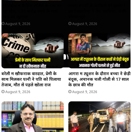
मुरादाबाद में कैंसिल ऑर्डर्स के नाम पर
ममता बनर्जी के काफिले पर हमला !
बड़ा खेल, 1.31 करोड़ रुपये के माल
प्रदर्शनकारियों ने घेरा काफिला, फेंकी
गबन का खुलासा
बोतलें-जूते
August 9, 2026
August 9, 2026
बरेली में खौफनाक वारदात, प्रेमी के
आगरा में ट्यूशन के दौरान बच्चों ने छेड़ी
साथ मिलकर पत्नी ने पति को पिलाया
बंदूक, अचानक चली गोली से 17 साल
तेजाब, मौत से पहले खोला राज
के छात्र की मौत
August 9, 2026
August 9, 2026