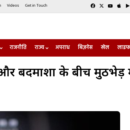
Facebook
X
YouTub
App
m
Videos
Get in Touch
राजनीति
राज्य
अपराध
बिज़नेस
खेल
लाइफ
र बदमाशों के बीच मुठभेड़ म