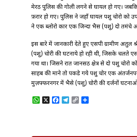
मेरठ पुलिस की गोली लगने से घायल हो गए। जबकि
फ़रार हो गए। पुलिस ने जहाँ घायल पशु चोरो को उपच
ने एक ब्लोरो कार एक जिन्दा भैस (पशु) दो तमंचे
इस बारे में जानकारी देते हुए एसपी ग्रामीण अतुल
(पशु) चोरी की घटनाये हो रही थी, जिसके चलते एस
गया था। जिसने रात जानसठ क्षेत्र से दो पशु चोरो 
साहब की माने तो पकडे गये पशु चोर एक अंतर्जनप
मुज़फ्फरनगर में भैसे (पशु) चोरी की दर्जनों घटनाओ 
W
X
F
T
C
S
h
a
e
o
h
a
c
l
p
a
t
e
e
y
r
s
b
g
L
e
A
o
r
i