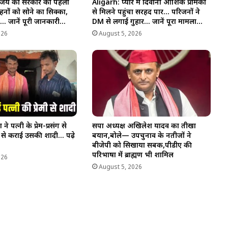
 विजय की सरकार का पहला
Aligarh: प्यार में दिवाना आशिक प्रेमिका
हनों को सोने का सिक्का,
से मिलने पहुंचा सरहद पार… परिजनों ने
टॉप… जानें पूरी जानकारी…
DM से लगाई गुहार… जानें पूरा मामला…
026
August 5, 2026
 ने पत्नी के प्रेम-प्रसंग से
सपा अध्यक्ष अखिलेश यादव का तीखा
ी से कराई उसकी शादी… पढ़े
बयान,बोले— उपचुनाव के नतीजों ने
बीजेपी को सिखाया सबक,पीडीए की
परिभाषा में ब्राह्मण भी शामिल
026
August 5, 2026