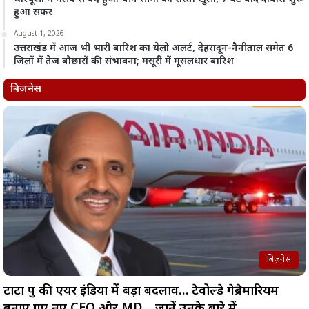
हुआ सफर
August 1, 2026
उत्तराखंड में आज भी भारी बारिश का येलो अलर्ट, देहरादून-नैनीताल समेत 6
जिलों में तेज बौछारों की संभावना; मसूरी में मूसलधार बारिश
बिज़नेस
बिज़नेस
टाटा ग्रुप की एयर इंडिया में बड़ा बदलाव… टेवोल्डे गेब्रेमारियम
बनाए गए नए CEO और MD… जानें उनके बारे में…