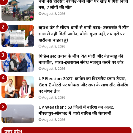
चंबा बस हादसा: बैरागढ़-चंबा मार्ग पर खाई में गिरी निजी
बस, 7 लोगों की मौत
August 8, 2026
ऋषभ पंत ने सीएम धामी से मांगी मदद- उत्तराखंड में तीन
साल से नहीं मिली जमीन, बोले- मुफ्त नहीं, तय दरों पर
खरीदना चाहता हूं!
August 8, 2026
मिडिल ईस्ट तनाव के बीच PM मोदी और नेतन्याहू की
बातचीत, भारत-इजरायल संबंध मजबूत करने पर जोर
August 8, 2026
UP Election 2027: कांग्रेस का त्रिस्तरीय प्लान तैयार,
Gen Z वोटरों पर फोकस और सपा के साथ सीट शेयरिंग
पर मंथन तेज
August 8, 2026
UP Weather : 63 जिलों में बारिश का अलर्ट,
मीरजापुर-सोनभद्र में भारी बारिश की चेतावनी
August 8, 2026
उत्तर प्रदेश