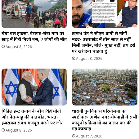
p
k
m
k
चंबा बस हादसा: बैरागढ़-चंबा मार्ग पर
ऋषभ पंत ने सीएम धामी से मांगी
खाई में गिरी निजी बस, 7 लोगों की मौत
मदद- उत्तराखंड में तीन साल से नहीं
मिली जमीन, बोले- मुफ्त नहीं, तय दरों
August 8, 2026
पर खरीदना चाहता हूं!
August 8, 2026
मिडिल ईस्ट तनाव के बीच PM मोदी
धारावी पुनर्विकास परियोजना का
और नेतन्याहू की बातचीत, भारत-
स्पष्टीकरण,गणेश नगर-मेघवाड़ी में सभी
इजरायल संबंध मजबूत करने पर जोर
कानूनी प्रक्रियाओं का पालन कर की
गई कार्रवाई
August 8, 2026
August 7, 2026