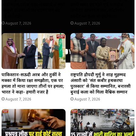
स्पष्टीकरण,गणेश नगर-मेघवाड़ी में सभी
फर्जी खबर पर बोले पूर्व भारतीय
कानूनी प्रक्रियाओं का पालन कर की
क्रिकेटर इरफान पठान, फोटोशॉप
गई कार्रवाई
तस्वीर का हुआ था इस्तेमाल।
August 7, 2026
August 7, 2026
पाकिस्तान-सऊदी अरब और तुर्की ने
राष्ट्रपति द्रौपदी मुर्मु ने शाह मुहम्मद
मक्का में किया रक्षा समझौता, एक पर
अंसारी को ‘संत कबीर हथकरघा
हमला तो माना जाएगा तीनों पर हमला;
पुरस्कार’ से किया सम्मानित, बनारसी
भारत ने कहा- हमारी नजर है
बुनाई कला को मिला वैश्विक सम्मान
August 7, 2026
August 7, 2026