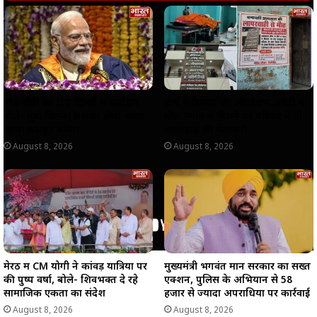
A
o
r
i
p
o
a
n
p
k
m
k
PM मोदी का IIT दिल्ली में संबोधन,
हाथ में फ्रैक्चर का ऑपरेशन..ओटी में
बोले- युवा जितना सशक्त होगा भारत
मौत, न्याय न मिलने पर परिवार ने दी
उतना मजबूत बनेगा
आत्मदाह की चेतावनी
August 8, 2026
August 8, 2026
मेरठ में CM योगी ने कांवड़ यात्रियों पर
मुख्यमंत्री भगवंत मान सरकार का सख्त
की पुष्प वर्षा, बोले- शिवभक्त दे रहे
एक्शन, पुलिस के अभियान से 58
सामाजिक एकता का संदेश
हजार से ज्यादा अपराधियों पर कार्रवाई
August 8, 2026
August 8, 2026