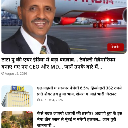
बिज़नेस
टाटा ग्रुप की एयर इंडिया में बड़ा बदलाव… टेवोल्डे गेब्रेमारियम
बनाए गए नए CEO और MD… जानें उनके बारे में…
August 5, 2026
एलआईसी में सरकार बेचेगी 6.5% हिस्सेदारी 382 रुपये
प्रति शेयर तय हुआ भाव, शेयरों में आई भारी गिरावट
August 4, 2026
कैसे बदल जाएगी धारावी की तस्वीर? अदाणी ग्रुप के इस
मेगा ग्रीन प्लान से मुंबई में मचेगी हलचल… जानें पूरी
जानकारी…