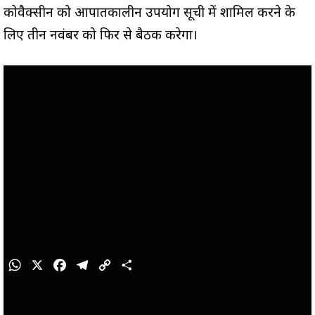
कोवैक्सीन को आपातकालीन उपयोग सूची में शामिल करने के
लिए तीन नवंबर को फिर से बैठक करेगा।
W
X
F
T
C
S
h
a
e
o
h
a
c
l
p
a