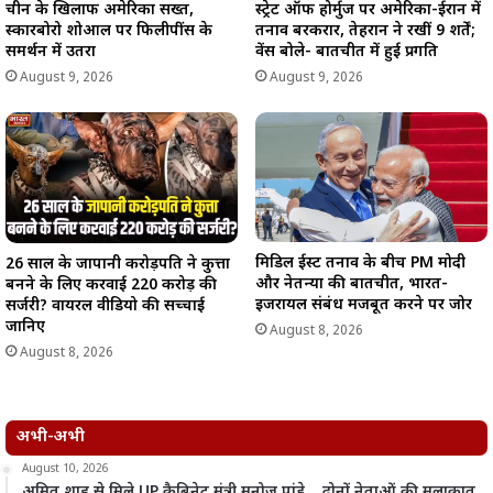
चीन के खिलाफ अमेरिका सख्त,
स्ट्रेट ऑफ होर्मुज पर अमेरिका-ईरान में
स्कारबोरो शोआल पर फिलीपींस के
तनाव बरकरार, तेहरान ने रखीं 9 शर्तें;
समर्थन में उतरा
वेंस बोले- बातचीत में हुई प्रगति
August 9, 2026
August 9, 2026
मिडिल ईस्ट तनाव के बीच PM मोदी
26 साल के जापानी करोड़पति ने कुत्ता
और नेतन्याहू की बातचीत, भारत-
बनने के लिए करवाई 220 करोड़ की
इजरायल संबंध मजबूत करने पर जोर
सर्जरी? वायरल वीडियो की सच्चाई
जानिए
August 8, 2026
August 8, 2026
अभी-अभी
August 10, 2026
अमित शाह से मिले UP कैबिनेट मंत्री मनोज पांडे… दोनों नेताओं की मुलाकात