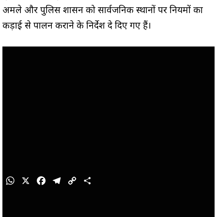
अमले और पुलिस प्रशासन को सार्वजनिक स्थानों पर नियमों का
कड़ाई से पालन कराने के निर्देश दे दिए गए हैं।
W
X
F
T
C
S
h
a
e
o
h
a
c
l
p
a
t
e
e
y
r