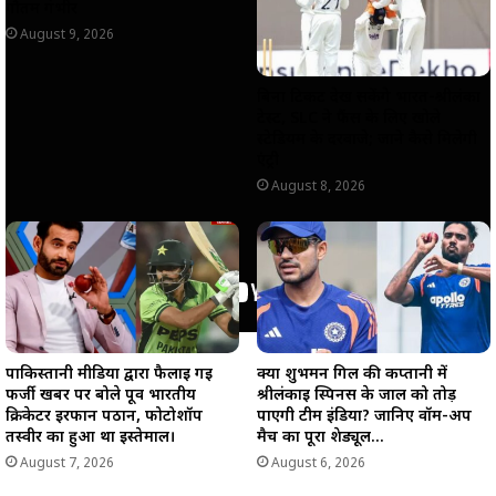
गौतम गंभीर
August 9, 2026
बिना टिकट देख सकेंगे भारत-श्रीलंका
टेस्ट, SLC ने फैंस के लिए खोले
स्टेडियम के दरवाजे; जाने कैसे मिलेगी
एंट्री
August 8, 2026
पाकिस्तानी मीडिया द्वारा फैलाई गई
क्या शुभमन गिल की कप्तानी में
फर्जी खबर पर बोले पूर्व भारतीय
श्रीलंकाई स्पिनर्स के जाल को तोड़
क्रिकेटर इरफान पठान, फोटोशॉप
पाएगी टीम इंडिया? जानिए वॉर्म-अप
तस्वीर का हुआ था इस्तेमाल।
मैच का पूरा शेड्यूल…
August 7, 2026
August 6, 2026