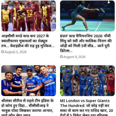
आईसीसी वनडे वर्ल्ड कप 2027 के
BWF वर्ल्ड चैंपियनशिप 2026: पीवी
क्वालीफायर मुकाबलों का शेड्यूल
सिंधु को 9वीं और सात्विक-चिराग की
तय… वेस्टइंडीज की राह हुई मुश्किल…
जोड़ी को मिली 5वीं सीड… जानें पूरी
डिटेल्स…
August 5, 2026
August 4, 2026
श्रीलंका सीरीज से पहले टीम इंडिया के
MI London vs Super Giants
दो कोच हुए विदा… बीसीसीआई ने
The Hundred: जो कोई नहीं कर
भावुक पोस्ट लिखकर जताया आभार,
सका वो काम कर गए राशिद खान, 20
जानें कौन लेगा जगह…
गेंदों में 5 विकेट लेकर रचा इतिहास