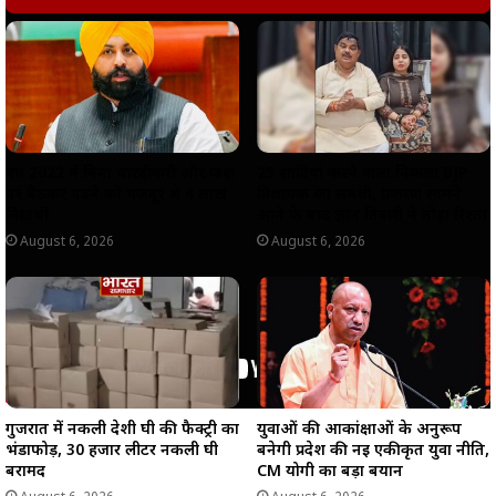
A
o
r
i
p
o
a
n
p
k
m
k
वर्ष 2022 में बिना चारदीवारी और फर्श
25 शादियां करने वाला निकला BJP
पर बैठकर पढ़ने को मजबूर थे 4 लाख
विधायक का समधी, प्रकरण सामने
विद्यार्थी
आने के बाद ज्ञान तिवारी ने तोड़ा रिश्ता
August 6, 2026
August 6, 2026
गुजरात में नकली देशी घी की फैक्ट्री का
युवाओं की आकांक्षाओं के अनुरूप
भंडाफोड़, 30 हजार लीटर नकली घी
बनेगी प्रदेश की नई एकीकृत युवा नीति,
बरामद
CM योगी का बड़ा बयान