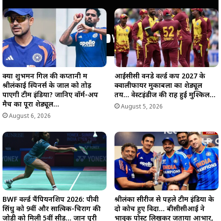
क्या शुभमन गिल की कप्तानी में
आईसीसी वनडे वर्ल्ड कप 2027 के
श्रीलंकाई स्पिनर्स के जाल को तोड़
क्वालीफायर मुकाबलों का शेड्यूल
पाएगी टीम इंडिया? जानिए वॉर्म-अप
तय… वेस्टइंडीज की राह हुई मुश्किल…
मैच का पूरा शेड्यूल…
August 5, 2026
August 6, 2026
BWF वर्ल्ड चैंपियनशिप 2026: पीवी
श्रीलंका सीरीज से पहले टीम इंडिया के
सिंधु को 9वीं और सात्विक-चिराग की
दो कोच हुए विदा… बीसीसीआई ने
जोड़ी को मिली 5वीं सीड… जानें पूरी
भावुक पोस्ट लिखकर जताया आभार,