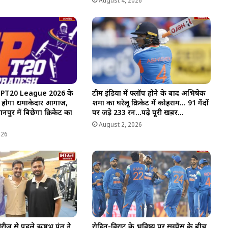
August 4, 2026
 UPT20 League 2026 के
टीम इंडिया में फ्लॉप होने के बाद अभिषेक
 होगा धमाकेदार आगाज,
शर्मा का घरेलू क्रिकेट में कोहराम… 91 गेंदों
र में बिछेगा क्रिकेट का
पर जड़े 233 रन…पढ़े पूरी खब़र…
August 2, 2026
026
 सीरीज से पहले ऋषभ पंत ने
रोहित-विराट के भविष्य पर सस्पेंस के बीच