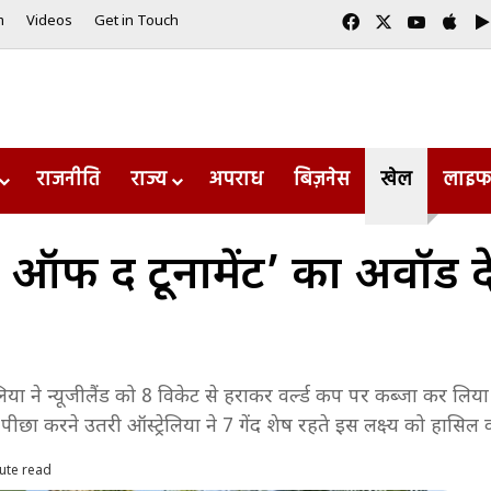
Facebook
X
YouTub
App
m
Videos
Get in Touch
राजनीति
राज्य
अपराध
बिज़नेस
खेल
लाइफ
र ऑफ द टूर्नामेंट’ का अवॉर्ड
िया ने न्यूजीलैंड को 8 विकेट से हराकर वर्ल्ड कप पर कब्जा कर लिया है
का पीछा करने उतरी ऑस्ट्रेलिया ने 7 गेंद शेष रहते इस लक्ष्य को हासि
ute read