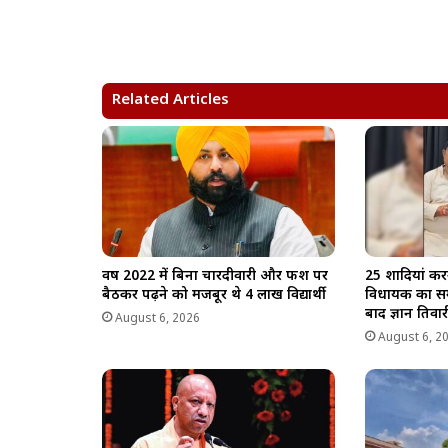
a
c
l
p
a
t
e
e
y
r
s
b
g
L
e
A
o
r
i
Related Articles
p
o
a
n
p
k
m
k
वर्ष 2022 में बिना चारदीवारी और फर्श पर
25 शादियां कर
बैठकर पढ़ने को मजबूर थे 4 लाख विद्यार्थी
विधायक का सम
बाद ज्ञान तिवारी
August 6, 2026
August 6, 2